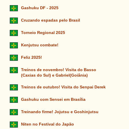
Gashuku DF - 2025
Cruzando espadas pelo Brasil
Torneio Regional 2025
Kenjutsu combate!
Feliz 2025!
Treinos de novembro! Visita do Basso
(Caxias do Sul) e Gabriel(Goiânia)
Treinos de outubro! Visita do Senpai Derek
Gashuku com Sensei em Brasília
Treinando firme! Jojutsu e Goshinjutsu
Niten no Festival do Japão