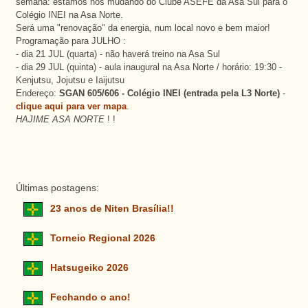
semana: estamos nos mudando do Clube ASEFE da Asa Sul para o
Colégio INEI na Asa Norte.
Será uma "renovação" da energia, num local novo e bem maior!
Programação para JULHO :
- dia 21 JUL (quarta) - não haverá treino na Asa Sul
- dia 29 JUL (quinta) - aula inaugural na Asa Norte / horário: 19:30 -
Kenjutsu, Jojutsu e Iaijutsu
Endereço:
SGAN 605/606 - Colégio INEI (entrada pela L3 Norte)
-
clique aqui para ver mapa
.
HAJIME ASA NORTE
! !
Últimas postagens:
23 anos de Niten Brasília!!
Torneio Regional 2026
Hatsugeiko 2026
Fechando o ano!