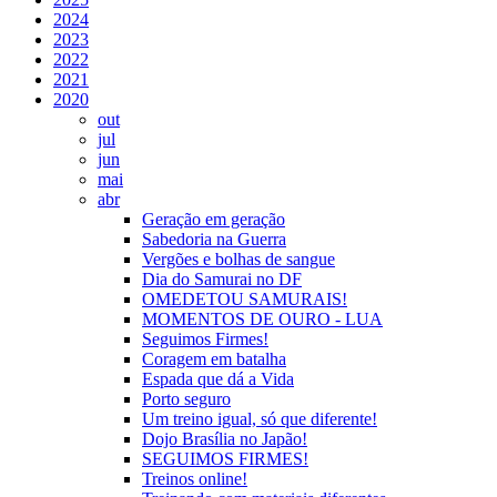
2024
2023
2022
2021
2020
out
jul
jun
mai
abr
Geração em geração
Sabedoria na Guerra
Vergões e bolhas de sangue
Dia do Samurai no DF
OMEDETOU SAMURAIS!
MOMENTOS DE OURO - LUA
Seguimos Firmes!
Coragem em batalha
Espada que dá a Vida
Porto seguro
Um treino igual, só que diferente!
Dojo Brasília no Japão!
SEGUIMOS FIRMES!
Treinos online!