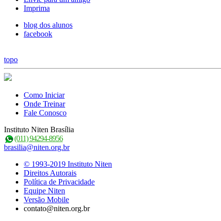
Imprima
blog dos alunos
facebook
topo
Como Iniciar
Onde Treinar
Fale Conosco
Instituto Niten Brasília
(011) 94294-8956
brasilia@niten.org.br
© 1993-2019 Instituto Niten
Direitos Autorais
Política de Privacidade
Equipe Niten
Versão Mobile
contato@niten.org.br