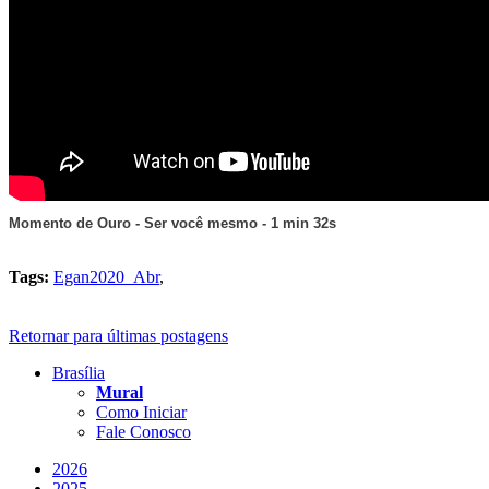
Momento de Ouro - Ser você mesmo - 1 min 32s
Tags:
Egan2020_Abr
,
Retornar para últimas postagens
Brasília
Mural
Como Iniciar
Fale Conosco
2026
2025