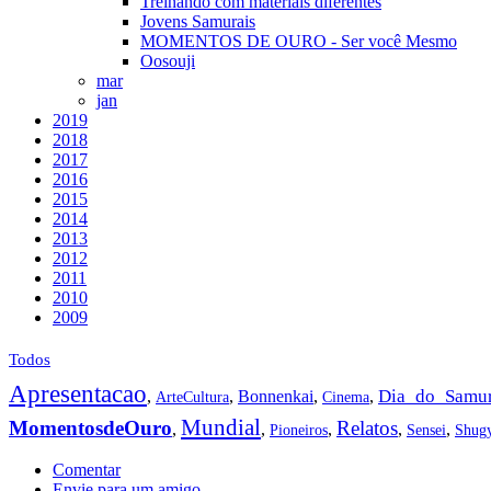
Treinando com materiais diferentes
Jovens Samurais
MOMENTOS DE OURO - Ser você Mesmo
Oosouji
mar
jan
2019
2018
2017
2016
2015
2014
2013
2012
2011
2010
2009
Todos
Apresentacao
Dia_do_Samur
,
,
Bonnenkai
,
,
ArteCultura
Cinema
Mundial
MomentosdeOuro
Relatos
,
,
,
,
,
Pioneiros
Sensei
Shug
Comentar
Envie para um amigo