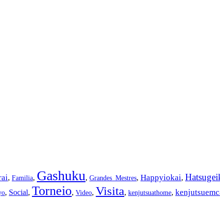
Gashuku
Hatsugei
ai
Happyiokai
,
,
,
,
,
Familia
Grandes_Mestres
Torneio
Visita
kenjutsuemc
,
Social
,
,
,
,
,
yo
Video
kenjutsuathome