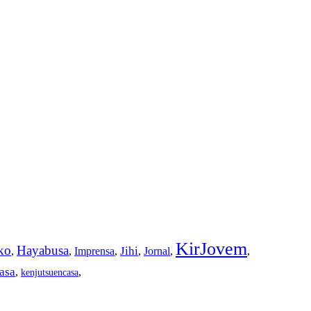
KirJovem
ko
Hayabusa
Jihi
,
,
Imprensa
,
,
Jornal
,
,
asa
,
,
kenjutsuencasa