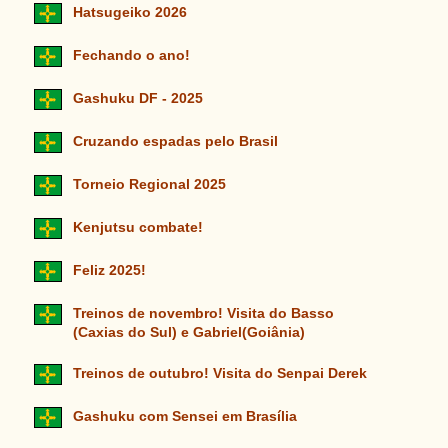
Hatsugeiko 2026
Fechando o ano!
Gashuku DF - 2025
Cruzando espadas pelo Brasil
Torneio Regional 2025
Kenjutsu combate!
Feliz 2025!
Treinos de novembro! Visita do Basso
(Caxias do Sul) e Gabriel(Goiânia)
Treinos de outubro! Visita do Senpai Derek
Gashuku com Sensei em Brasília