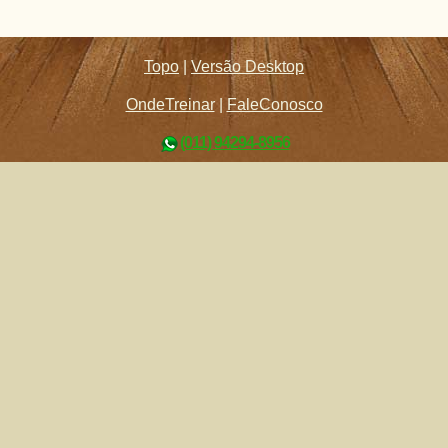
Topo
|
Versão Desktop
OndeTreinar
|
FaleConosco
(011) 94294-8956