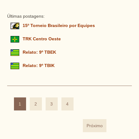
Últimas postagens:
15º Torneio Brasileiro por Equipes
TRK Centro Oeste
Relato: 9º TBEK
Relato: 9º TBIK
1
2
3
4
Próximo