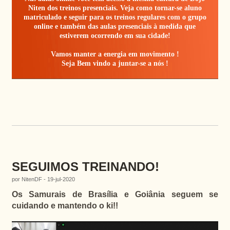
Niten dos treinos presenciais. Veja como tornar-se aluno
matriculado e seguir para os treinos regulares com o grupo
online e também das aulas presenciais à medida que
estiverem ocorrendo em sua cidade!
Vamos manter a energia em movimento !
Seja Bem vindo a juntar-se a nós !
SEGUIMOS TREINANDO!
por NitenDF - 19-jul-2020
Os Samurais de Brasília e Goiânia seguem se
cuidando e mantendo o ki!!