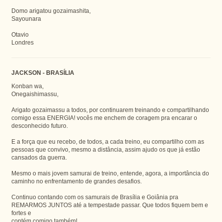
Domo arigatou gozaimashita,
Sayounara
Otavio
Londres
JACKSON - BRASÍLIA
Konban wa,
Onegaishimassu,
Arigato gozaimassu a todos, por continuarem treinando e compartilhando
comigo essa ENERGIA! vocês me enchem de coragem pra encarar o
desconhecido futuro.
E a força que eu recebo, de todos, a cada treino, eu compartilho com as
pessoas que convivo, mesmo a distância, assim ajudo os que já estão
cansados da guerra.
Mesmo o mais jovem samurai de treino, entende, agora, a importância do
caminho no enfrentamento de grandes desafios.
Continuo contando com os samurais de Brasília e Goiânia pra
REMARMOS JUNTOS até a tempestade passar. Que todos fiquem bem e
fortes e
contém comigo também!