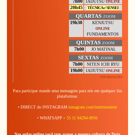
7h00
IAIJUTSU
ONLINE
20h45
TÉCNICA c/ SENSEI
QUARTAS
ZOOM
19h30
KENJUTSU
ONLINE
FUNDAMENTOS
QUINTAS
ZOOM
7h00
JO MATINAL
SEXTAS
ZOOM
7h00
NITEN ICHI RYU
19h00
IAIJUTSU
ONLINE
+INFORMAÇÕES
Para participar mande uma mensagem para nós em qualquer das
plataformas:
• DIRECT do INSTAGRAM
instagram.com/institutoniten
• WHATSAPP
+ 55 11 94294-8956
Nas aulas online você tem acesso a mesma cultura de Dojo