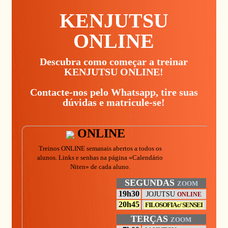
KENJUTSU
ONLINE
Descubra como começar a treinar
KENJUTSU ONLINE!
Contacte-nos pelo Whatsapp, tire suas
dúvidas e matricule-se!
ONLINE
Treinos ONLINE semanais abertos a todos os
alunos. Links e senhas na página «Calendário
Niten» de cada aluno.
SEGUNDAS
ZOOM
19h30
JOJUTSU
ONLINE
20h45
FILOSOFIA c/ SENSEI
TERÇAS
ZOOM