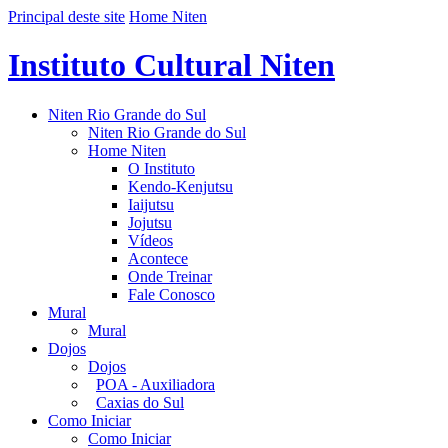
Principal deste site
Home Niten
Instituto Cultural Niten
Niten Rio Grande do Sul
Niten Rio Grande do Sul
Home Niten
O Instituto
Kendo-Kenjutsu
Iaijutsu
Jojutsu
Vídeos
Acontece
Onde Treinar
Fale Conosco
Mural
Mural
Dojos
Dojos
POA - Auxiliadora
Caxias do Sul
Como Iniciar
Como Iniciar