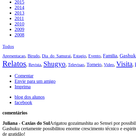
2015
2014
2013
2011
2010
2009
2008
Todos
Gashuk
,
,
,
,
,
Familia
,
Apresentacao
Birudo
Dia_do_Samurai
Estagio
Evento
Relatos
Shugyo
Visita
,
,
,
,
Torneio
,
,
,
Revista
Televisao
Video
Comentar
Envie para um amigo
Imprima
blog dos alunos
facebook
comentários
Juliana - Caxias do Sul
Arigatou gozaimashita ao Sensei por possibil
Gashuku certamente possibilitou enorme crescimento técnico e espirit
de gratidão!