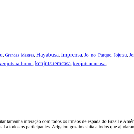
Hayabusa
Imprensa
u
,
,
,
,
Jo_no_Parque
,
Jojutsu
,
Jo
Grandes_Mestres
kenjutsuemcasa
kenjutsuathome
kenjutsuencasa
,
,
,
itar tamanha interação com todos os irmãos de espada do Brasil e Amér
ual a todos os participantes. Arigatou gozaimashita a todos que ajudar