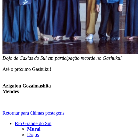
Dojo de Caxias do Sul em participação recorde no Gashuku!
Até o próximo Gashuku!
Arigatou Gozaimashita
Mendes
Retornar para últimas postagens
Rio Grande do Sul
Mural
Dojos