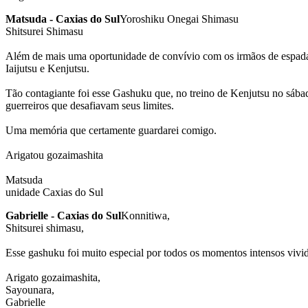
Matsuda - Caxias do Sul
Yoroshiku Onegai Shimasu
Shitsurei Shimasu
Além de mais uma oportunidade de convívio com os irmãos de espada d
Iaijutsu e Kenjutsu.
Tão contagiante foi esse Gashuku que, no treino de Kenjutsu no sába
guerreiros que desafiavam seus limites.
Uma memória que certamente guardarei comigo.
Arigatou gozaimashita
Matsuda
unidade Caxias do Sul
Gabrielle - Caxias do Sul
Konnitiwa,
Shitsurei shimasu,
Esse gashuku foi muito especial por todos os momentos intensos vivi
Arigato gozaimashita,
Sayounara,
Gabrielle