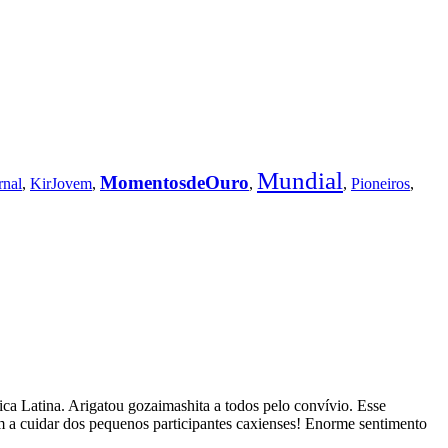
Mundial
MomentosdeOuro
rnal
,
KirJovem
,
,
,
Pioneiros
,
ica Latina. Arigatou gozaimashita a todos pelo convívio. Esse
am a cuidar dos pequenos participantes caxienses! Enorme sentimento