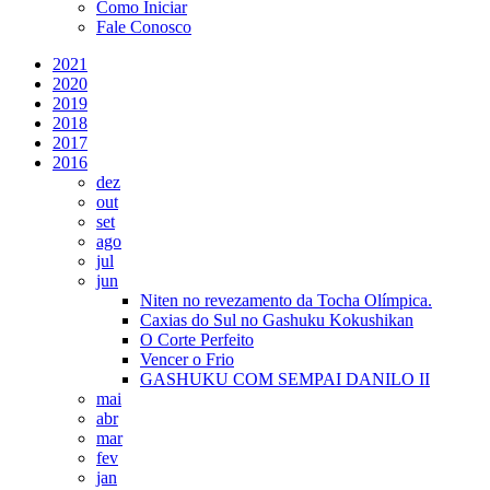
Como Iniciar
Fale Conosco
2021
2020
2019
2018
2017
2016
dez
out
set
ago
jul
jun
Niten no revezamento da Tocha Olímpica.
Caxias do Sul no Gashuku Kokushikan
O Corte Perfeito
Vencer o Frio
GASHUKU COM SEMPAI DANILO II
mai
abr
mar
fev
jan