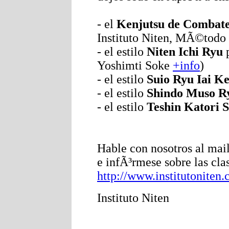
- el
Kenjutsu de Combate
Instituto Niten, MÃ©todo
- el estilo
Niten Ichi Ryu
p
Yoshimti Soke
+info
)
- el estilo
Suio Ryu Iai K
- el estilo
Shindo Muso R
- el estilo
Teshin Katori 
Hable con nosotros al mai
e infÃ³rmese sobre las clas
http://www.institutoniten.c
Instituto Niten