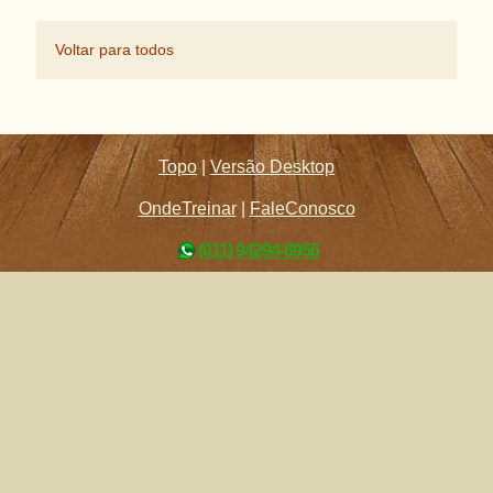
Voltar para todos
Topo
|
Versão Desktop
OndeTreinar
|
FaleConosco
(011) 94294-8956