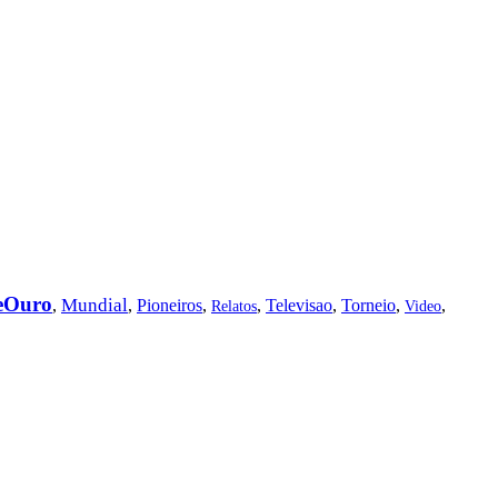
eOuro
Mundial
,
,
Pioneiros
,
,
Televisao
,
Torneio
,
,
Relatos
Video