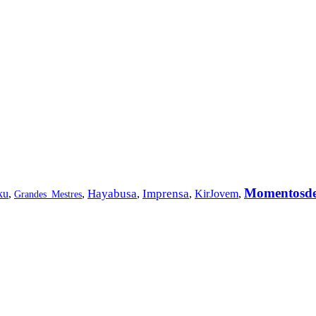
Momentosd
Hayabusa
Imprensa
ku
,
,
,
,
KirJovem
,
Grandes_Mestres