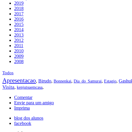
2019
2018
2017
2016
2015
2014
2013
2012
2011
2010
2009
2008
Todos
Apresentacao
,
Birudo
,
,
,
,
Gashu
Bonnenkai
Dia_do_Samurai
Estagio
Visita
,
,
kenjutsuemcasa
Comentar
Envie para um amigo
Imprima
blog dos alunos
facebook