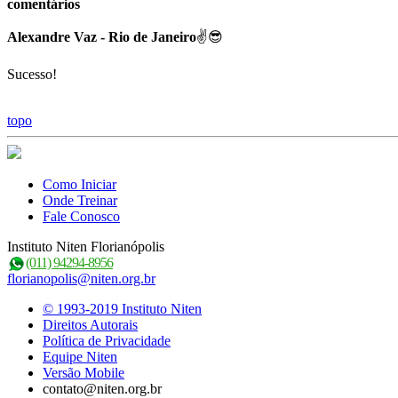
comentários
Alexandre Vaz - Rio de Janeiro
✌😎
Sucesso!
topo
Como Iniciar
Onde Treinar
Fale Conosco
Instituto Niten Florianópolis
(011) 94294-8956
florianopolis@niten.org.br
© 1993-2019 Instituto Niten
Direitos Autorais
Política de Privacidade
Equipe Niten
Versão Mobile
contato@niten.org.br