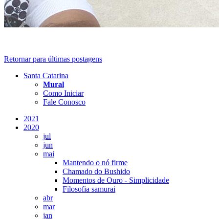
Retornar para últimas postagens
Santa Catarina
Mural
Como Iniciar
Fale Conosco
2021
2020
jul
jun
mai
Mantendo o nó firme
Chamado do Bushido
Momentos de Ouro - Simplicidade
Filosofia samurai
abr
mar
jan