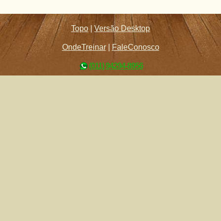
Topo
|
Versão Desktop
OndeTreinar
|
FaleConosco
(011) 94294-8956