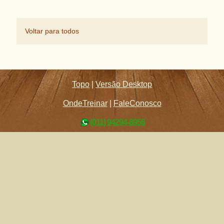
Voltar para todos
Topo
|
Versão Desktop
OndeTreinar
|
FaleConosco
(011) 94294-8956