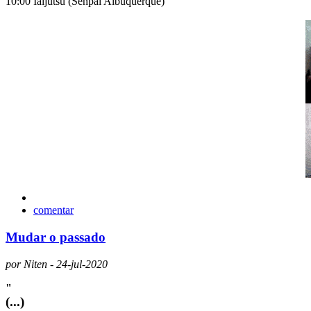
10:00 Iaijutsu (Senpai Albuquerque)
comentar
Mudar o passado
por Niten - 24-jul-2020
"
(...)