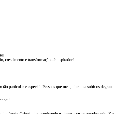
so!
ão, crescimento e transformação...é inspirador!
 tão particular e especial. Pessoas que me ajudaram a subir os degraus
enpai!
minha frente. Orientando, esquivando e algumas vezes agradecendo. Kama