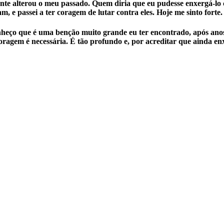
te alterou o meu passado. Quem diria que eu pudesse enxergá-lo c
m, e passei a ter coragem de lutar contra eles. Hoje me sinto forte.
heço que é uma benção muito grande eu ter encontrado, após anos 
oragem é necessária. É tão profundo e, por acreditar que ainda en