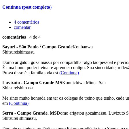
Continua (post completo)
4 comentários
comentar
comentários
4 de 4
Sayuri - São Paulo / Campo Grande
Konbanwa
Shitsureishimassu
Domo arigatou gozaimassu por compartilhar algo tão pessoal e precio
É uma honra poder treinar e aprender contigo. Sua sinceridade, reflex
Prova disso é a família toda est
(Continua)
Luvizuto - Campo Grande MS
Konnichiwa Minna San
Shitsureishimassu
Me sinto muito honrada em ter os colegas de treino que tenho, cada um
em
(Continua)
Serra - Campo Grande, MS
Domo arigatou gozaimassu, Luvizuto S
Shitsurei shimassu,
Durante os treinos no Dojô sempre foi um privilégio ter a Senpai na 