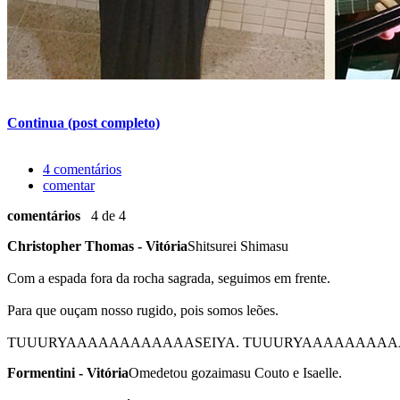
Continua (post completo)
4 comentários
comentar
comentários
4 de 4
Christopher Thomas - Vitória
Shitsurei Shimasu
Com a espada fora da rocha sagrada, seguimos em frente.
Para que ouçam nosso rugido, pois somos leões.
TUUURYAAAAAAAAAAAASEIYA. TUUURYAAAAAAAA
Formentini - Vitória
Omedetou gozaimasu Couto e Isaelle.