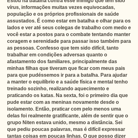
Estou na batalha contra esse inimigo
que tem sido
vírus, informações muitas vezes equivocadas,
população e os próprios profissionais de saúde
assustados.
É como estar em batalha e olhar para os
lados e ver até seus colegas de trabalho com medo e
você estar a postos para o combate
tentando manter
coragem e serenidade para passar isso também para
as pessoas. Confesso que tem sido difícil, tanto
trabalhar em condições adversas quanto o
afastamento dos familiares, principalmente das
minhas filhas que tiveram que ficar com meus pais
para que pudéssemos ir para a batalha. Para ajudar
a manter o equilíbrio e a saúde física e mental tenho
treinado sozinho, realizando aquecimento e
praticando os katas.
Na sexta, foi o primeiro dia que
pude estar com as meninas novamente desde o
isolamento. Então, praticar com pelo menos uma
delas foi realmente gratificante, além de sentir que o
grupo Niten estava unido, mesmo a distância.
Sei
que pediu poucas palavras, mas é difícil expressar
tantas coisas em poucas linhas. O que posso dizer