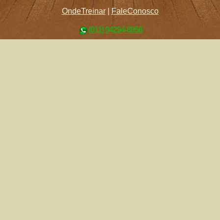
OndeTreinar
|
FaleConosco
(011) 94294-8956