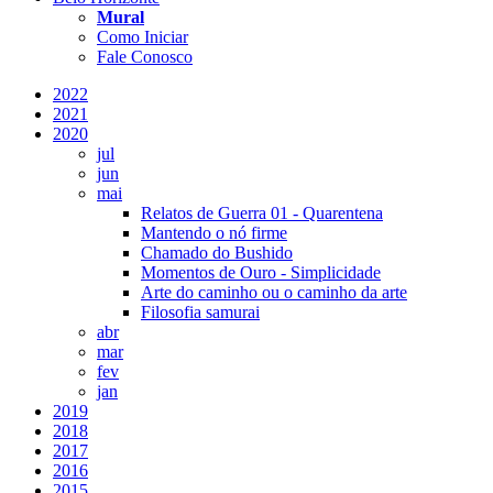
Mural
Como Iniciar
Fale Conosco
2022
2021
2020
jul
jun
mai
Relatos de Guerra 01 - Quarentena
Mantendo o nó firme
Chamado do Bushido
Momentos de Ouro - Simplicidade
Arte do caminho ou o caminho da arte
Filosofia samurai
abr
mar
fev
jan
2019
2018
2017
2016
2015