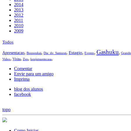
2014
2013
2012
2011
2010
2009
Todos
Gashuku
,
,
,
,
,
,
Estagio
Apresentacao
Bonnenkai
Dia_do_Samurai
Evento
Grande
,
,
,
,
Visita
Video
Zen
kenjutsuemcasa
Comentar
Envie para um amigo
Imprima
blog dos alunos
facebook
topo
Como Iniciar