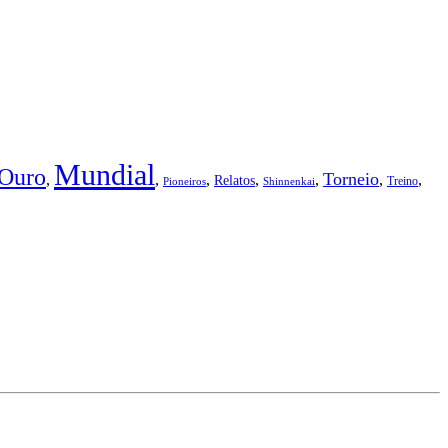
Mundial
Ouro
Torneio
,
,
,
,
,
,
,
Relatos
Treino
Pioneiros
Shinnenkai