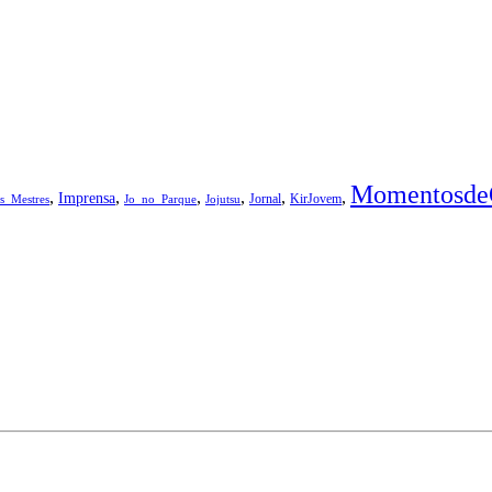
Momentosde
,
,
,
,
,
,
Imprensa
Jornal
KirJovem
s_Mestres
Jo_no_Parque
Jojutsu