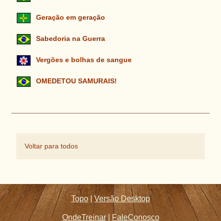
Geração em geração
Sabedoria na Guerra
Vergões e bolhas de sangue
OMEDETOU SAMURAIS!
Voltar para todos
Topo
|
Versão Desktop
OndeTreinar
|
FaleConosco