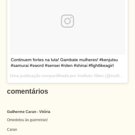
Continuem fortes na luta! Gambate mulheres! #kenjutsu
#samurai #sword #sensei #niten #shinai #fightlikeagirl
Uma publicação compartilhada por
Instituto Niten
(@institutoniten) em
comentários
Guilherme Caran - Vitória
Omedetou às guerreiras!
Caran