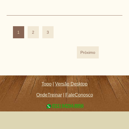
1
2
3
Próximo
Topo
|
Versão Desktop
OndeTreinar
|
FaleConosco
(011) 94294-8956