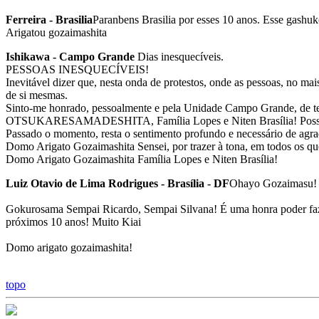
Ferreira - Brasilia
Paranbens Brasilia por esses 10 anos. Esse gashu
Arigatou gozaimashita
Ishikawa - Campo Grande
Dias inesquecíveis.
PESSOAS INESQUECÍVEIS!
Inevitável dizer que, nesta onda de protestos, onde as pessoas, no m
de si mesmas.
Sinto-me honrado, pessoalmente e pela Unidade Campo Grande, de te
OTSUKARESAMADESHITA, Família Lopes e Niten Brasília! Posso di
Passado o momento, resta o sentimento profundo e necessário de agra
Domo Arigato Gozaimashita Sensei, por trazer à tona, em todos os q
Domo Arigato Gozaimashita Família Lopes e Niten Brasília!
Luiz Otavio de Lima Rodrigues - Brasília - DF
Ohayo Gozaimasu!
Gokurosama Sempai Ricardo, Sempai Silvana! É uma honra poder faze
próximos 10 anos! Muito Kiai
Domo arigato gozaimashita!
topo