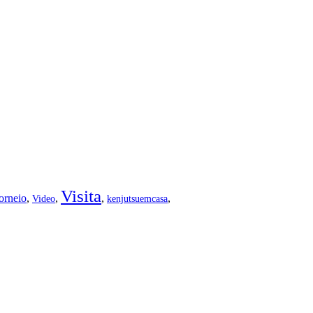
Visita
orneio
,
,
,
,
Video
kenjutsuemcasa