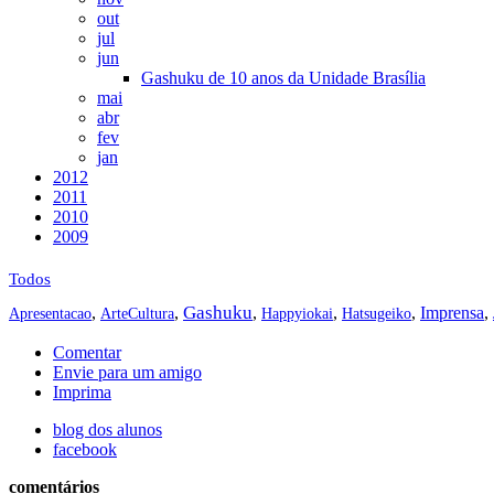
out
jul
jun
Gashuku de 10 anos da Unidade Brasília
mai
abr
fev
jan
2012
2011
2010
2009
Todos
Gashuku
,
,
,
,
,
Imprensa
,
Apresentacao
ArteCultura
Happyiokai
Hatsugeiko
Comentar
Envie para um amigo
Imprima
blog dos alunos
facebook
comentários