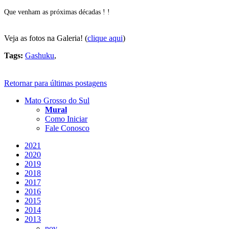
Que venham as próximas décadas ! !
Veja as fotos na Galeria! (
clique aqui
)
Tags:
Gashuku
,
Retornar para últimas postagens
Mato Grosso do Sul
Mural
Como Iniciar
Fale Conosco
2021
2020
2019
2018
2017
2016
2015
2014
2013
nov