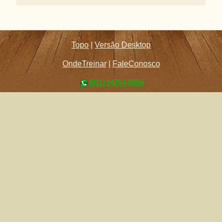
Topo
|
Versão Desktop
OndeTreinar
|
FaleConosco
(011) 94294-8956