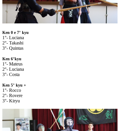
Ken 0 e 7° kyu
1°- Luciana
2°- Takashi
3°- Quintas
Ken 6°kyu
1°- Mateus
2°- Luciana
3°- Costa
Ken 5° kyu +
1°- Rocco
2°- Rovere
3°- Kiryu