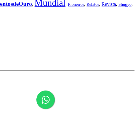
Mundial
ntosdeOuro
,
,
,
,
Revista
,
,
Pioneiros
Relatos
Shugyo