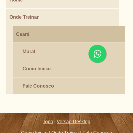
Onde Treinar
Ceará
Mural
Como Iniciar
Fale Conosco
Topo
|
Versão Desktop
Como Iniciar
|
Onde Treinar
|
Fale Conosco