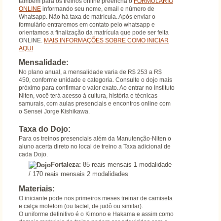
também para os treinos online preencha o
FORMULÁRIO
ONLINE
informando seu nome, email e número de
Whatsapp. Não há taxa de matrícula. Após enviar o
formulário entraremos em contato pelo whatsapp e
orientamos a finalização da matrícula que pode ser feita
ONLINE.
MAIS INFORMAÇÕES SOBRE COMO INICIAR
AQUI
Mensalidade:
No plano anual, a mensalidade varia de R$ 253 a R$
450, conforme unidade e categoria. Consulte o dojo mais
próximo para confirmar o valor exato. Ao entrar no Instituto
Niten, você terá acesso à cultura, história e técnicas
samurais, com aulas presenciais e encontros online com
o Sensei Jorge Kishikawa.
Taxa do Dojo:
Para os treinos presenciais além da Manutenção-Niten o
aluno acerta direto no local de treino a Taxa adicional de
cada Dojo.
Fortaleza:
85 reais mensais 1 modalidade
/ 170 reais mensais 2 modalidades
Materiais:
O iniciante pode nos primeiros meses treinar de camiseta
e calça moletom (ou tactel, de judô ou similar).
O uniforme definitivo é o Kimono e Hakama e assim como