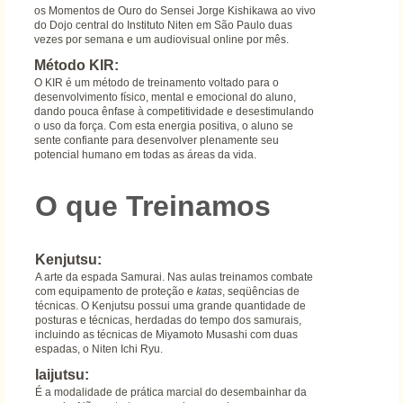
os Momentos de Ouro do Sensei Jorge Kishikawa ao vivo
do Dojo central do Instituto Niten em São Paulo duas
vezes por semana e um audiovisual online por mês.
Método KIR:
O KIR é um método de treinamento voltado para o
desenvolvimento físico, mental e emocional do aluno,
dando pouca ênfase à competitividade e desestimulando
o uso da força. Com esta energia positiva, o aluno se
sente confiante para desenvolver plenamente seu
potencial humano em todas as áreas da vida.
O que Treinamos
Kenjutsu:
A arte da espada Samurai. Nas aulas treinamos combate
com equipamento de proteção e
katas
, seqüências de
técnicas. O Kenjutsu possui uma grande quantidade de
posturas e técnicas, herdadas do tempo dos samurais,
incluindo as técnicas de Miyamoto Musashi com duas
espadas, o Niten Ichi Ryu.
Iaijutsu:
É a modalidade de prática marcial do desembainhar da