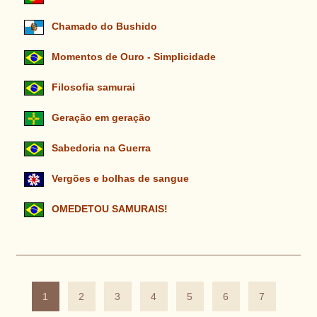
Chamado do Bushido
Momentos de Ouro - Simplicidade
Filosofia samurai
Geração em geração
Sabedoria na Guerra
Vergões e bolhas de sangue
OMEDETOU SAMURAIS!
1
2
3
4
5
6
7