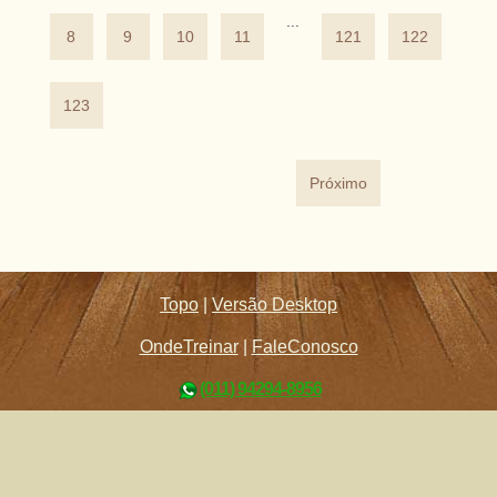
...
8
9
10
11
121
122
123
Próximo
Topo
|
Versão Desktop
OndeTreinar
|
FaleConosco
(011) 94294-8956