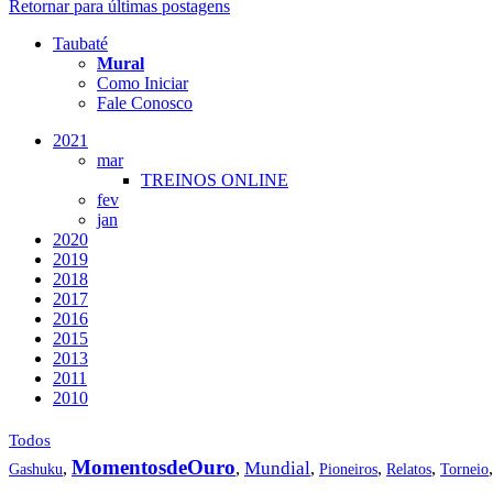
Retornar para últimas postagens
Taubaté
Mural
Como Iniciar
Fale Conosco
2021
mar
TREINOS ONLINE
fev
jan
2020
2019
2018
2017
2016
2015
2013
2011
2010
Todos
MomentosdeOuro
Mundial
,
,
,
,
,
Gashuku
Pioneiros
Relatos
Torneio