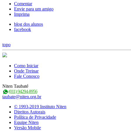
Comentar
Envie para um amigo
Imprima
blog dos alunos
facebook
topo
Como Iniciar
Onde Treinar
Fale Conosco
Niten Taubaté
(011) 94294-8956
taubate@niten.org.br
© 1993-2019 Instituto Niten
Direitos Autorais
Política de Privacidade
Equipe Niten
Versão Mobile