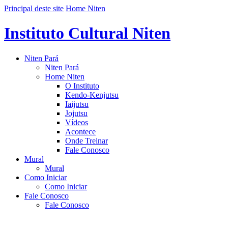
Principal deste site
Home Niten
Instituto Cultural Niten
Niten Pará
Niten Pará
Home Niten
O Instituto
Kendo-Kenjutsu
Iaijutsu
Jojutsu
Vídeos
Acontece
Onde Treinar
Fale Conosco
Mural
Mural
Como Iniciar
Como Iniciar
Fale Conosco
Fale Conosco