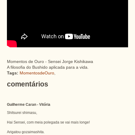
Momentos de Ouro - Sensei Jorge Kishikawa
A filosofia do Bushido aplicada para a vida.
Tags:
MomentosdeOuro
,
comentários
Guilherme Caran - Vitória
Shitsurei shimasu,
Hai Sensei, com meia polegada se vai mais longe!
Arigatou gozaimashita.