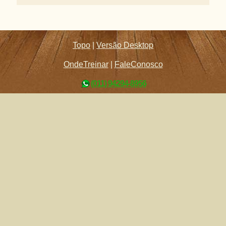
Topo
|
Versão Desktop
OndeTreinar
|
FaleConosco
(011) 94294-8956