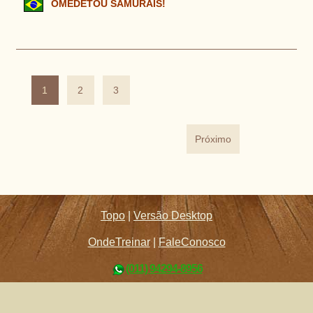
OMEDETOU SAMURAIS!
1
2
3
Próximo
Topo
|
Versão Desktop
OndeTreinar
|
FaleConosco
(011) 94294-8956