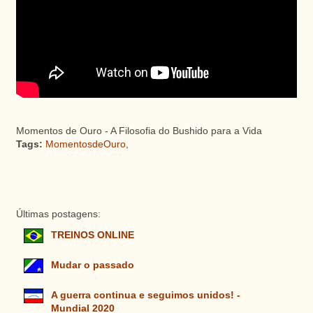
Momentos de Ouro - A Filosofia do Bushido para a Vida
Tags:
MomentosdeOuro
,
Últimas postagens:
TREINOS ONLINE
Mudar o passado
A guerra continua e seguimos unidos! -
Mundial 2020