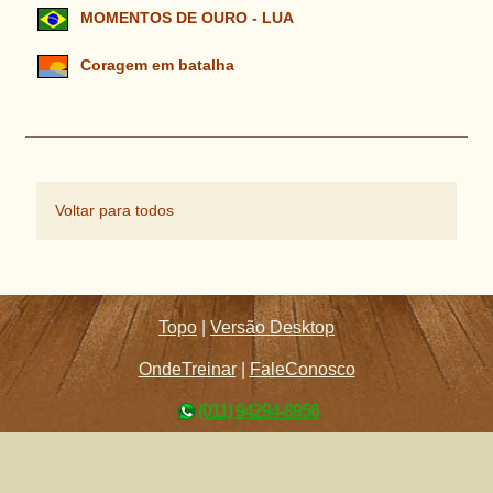
MOMENTOS DE OURO - LUA
Coragem em batalha
Voltar para todos
Topo
|
Versão Desktop
OndeTreinar
|
FaleConosco
(011) 94294-8956