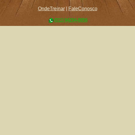
OndeTreinar
|
FaleConosco
(011) 94294-8956