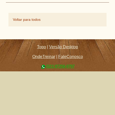
Voltar para todos
Topo
|
Versão Desktop
OndeTreinar
|
FaleConosco
(021) 97256-9797