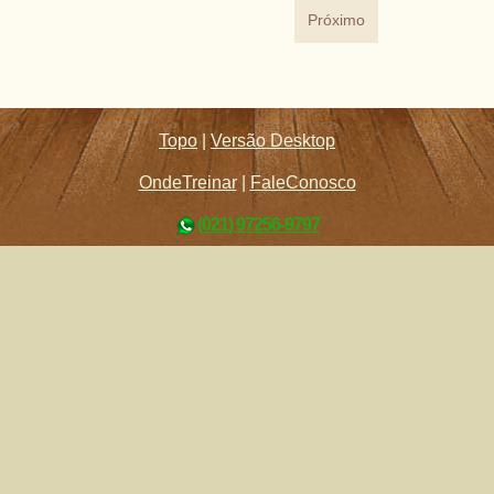
Próximo
Topo
|
Versão Desktop
OndeTreinar
|
FaleConosco
(021) 97256-9797