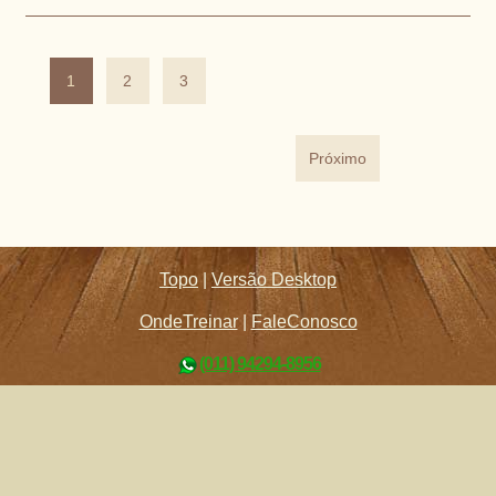
1
2
3
Próximo
Topo
|
Versão Desktop
OndeTreinar
|
FaleConosco
(011) 94294-8956