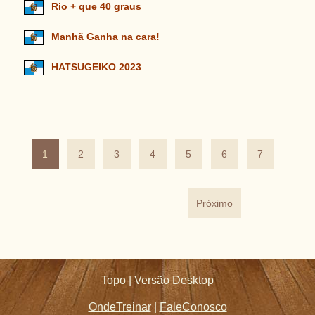
Rio + que 40 graus
Manhã Ganha na cara!
HATSUGEIKO 2023
1
2
3
4
5
6
7
Próximo
Topo
|
Versão Desktop
OndeTreinar
|
FaleConosco