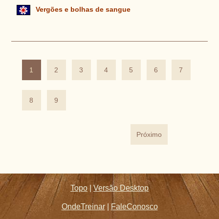
Vergões e bolhas de sangue
1
2
3
4
5
6
7
8
9
Próximo
Topo
|
Versão Desktop
OndeTreinar
|
FaleConosco