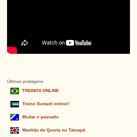
Últimas postagens:
TREINOS ONLINE
Treino Sumaré online!!
Mudar o passado
Manhãs de Quarta no Tatuapé