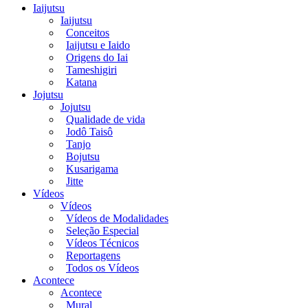
Iaijutsu
Iaijutsu
Conceitos
Iaijutsu e Iaido
Origens do Iai
Tameshigiri
Katana
Jojutsu
Jojutsu
Qualidade de vida
Jodô Taisô
Tanjo
Bojutsu
Kusarigama
Jitte
Vídeos
Vídeos
Vídeos de Modalidades
Seleção Especial
Vídeos Técnicos
Reportagens
Todos os Vídeos
Acontece
Acontece
Mural