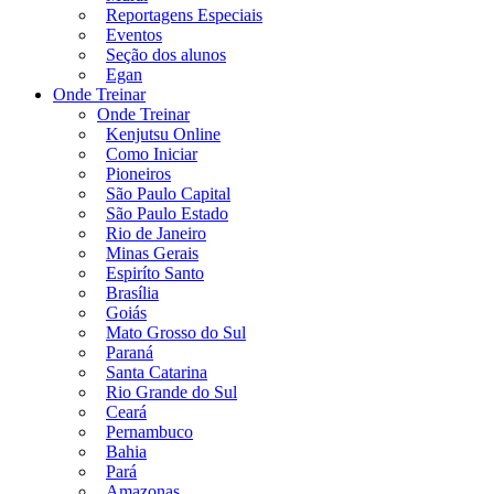
Reportagens Especiais
Eventos
Seção dos alunos
Egan
Onde Treinar
Onde Treinar
Kenjutsu Online
Como Iniciar
Pioneiros
São Paulo Capital
São Paulo Estado
Rio de Janeiro
Minas Gerais
Espiríto Santo
Brasília
Goiás
Mato Grosso do Sul
Paraná
Santa Catarina
Rio Grande do Sul
Ceará
Pernambuco
Bahia
Pará
Amazonas