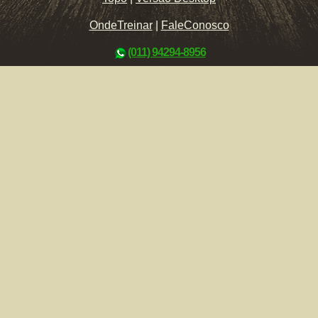
OndeTreinar
|
FaleConosco
(011) 94294-8956