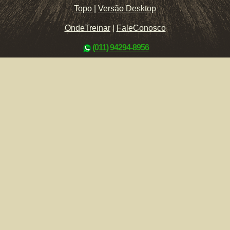
Topo
|
Versão Desktop
OndeTreinar
|
FaleConosco
(011) 94294-8956