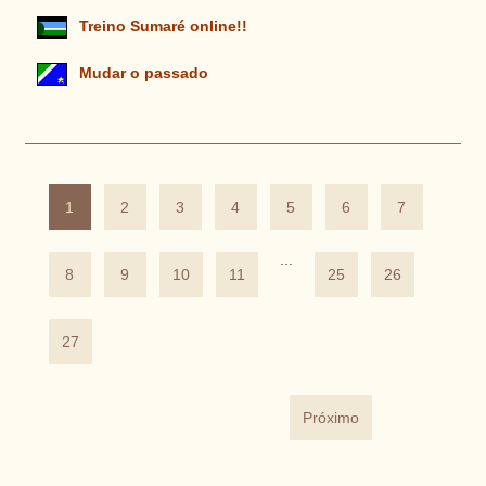
Treino Sumaré online!!
Mudar o passado
1
2
3
4
5
6
7
...
8
9
10
11
25
26
27
Próximo