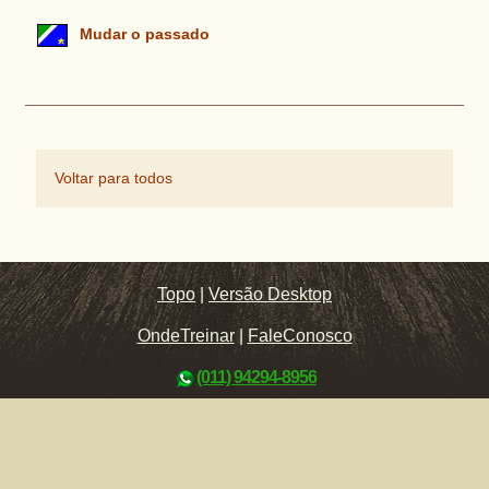
Mudar o passado
Voltar para todos
Topo
|
Versão Desktop
OndeTreinar
|
FaleConosco
(011) 94294-8956